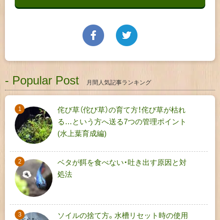
- Popular Post
月間人気記事ランキング
侘び草（佗び草）の育て方！侘び草が枯れ
る…という方へ送る7つの管理ポイント
(水上葉育成編)
ベタが餌を食べない・吐き出す原因と対
処法
ソイルの捨て方。水槽リセット時の使用