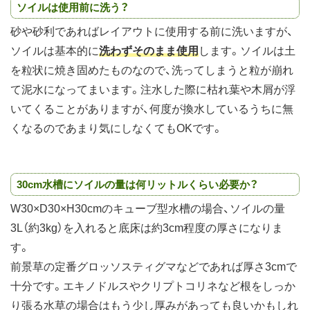
ソイルは使用前に洗う？
砂や砂利であればレイアウトに使用する前に洗いますが、
ソイルは基本的に
洗わずそのまま使用
します。ソイルは土
を粒状に焼き固めたものなので、洗ってしまうと粒が崩れ
て泥水になってまいます。注水した際に枯れ葉や木屑が浮
いてくることがありますが、何度が換水しているうちに無
くなるのであまり気にしなくてもOKです。
30cm水槽にソイルの量は何リットルくらい必要か？
W30×D30×H30cmのキューブ型水槽の場合、ソイルの量
3L（約3kg）を入れると底床は約3cm程度の厚さになりま
す。
前景草の定番グロッソスティグマなどであれば厚さ3cmで
十分です。エキノドルスやクリプトコリネなど根をしっか
り張る水草の場合はもう少し厚みがあっても良いかもしれ