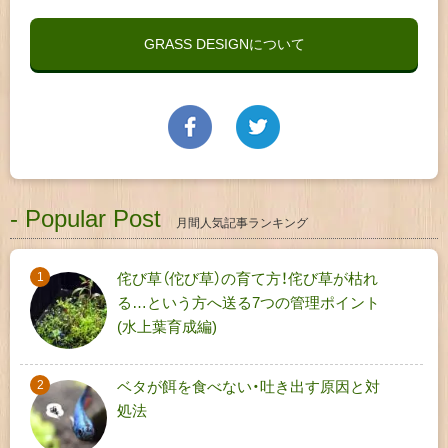
GRASS DESIGNについて
- Popular Post
月間人気記事ランキング
侘び草（佗び草）の育て方！侘び草が枯れ
る…という方へ送る7つの管理ポイント
(水上葉育成編)
ベタが餌を食べない・吐き出す原因と対
処法