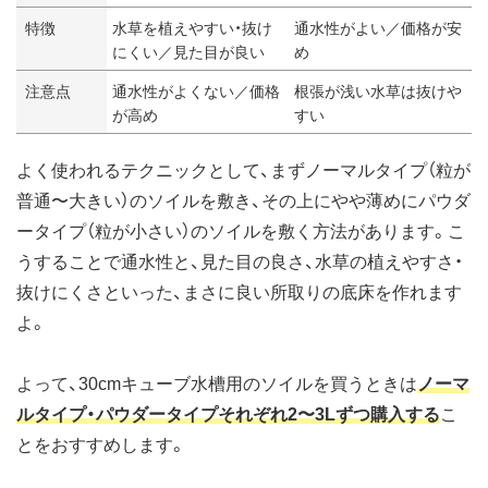
特徴
水草を植えやすい・抜け
通水性がよい／価格が安
にくい／見た目が良い
め
注意点
通水性がよくない／価格
根張が浅い水草は抜けや
が高め
すい
よく使われるテクニックとして、まずノーマルタイプ（粒が
普通〜大きい）のソイルを敷き、その上にやや薄めにパウダ
ータイプ（粒が小さい）のソイルを敷く方法があります。こ
うすることで通水性と、見た目の良さ、水草の植えやすさ・
抜けにくさといった、まさに良い所取りの底床を作れます
よ。
よって、30cmキューブ水槽用のソイルを買うときは
ノーマ
ルタイプ・パウダータイプそれぞれ2〜3Lずつ購入する
こ
とをおすすめします。