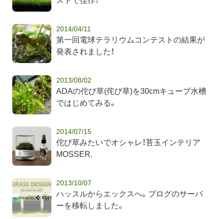
ストで佳作！
2014/04/11
第一回電球テラリウムコンテストの結果が
発表されました！
2013/08/02
ADAの佗び草(侘び草)を30cmキューブ水槽
ではじめてみる。
2014/07/15
佗び草みたいでオシャレ！苔玉インテリア
MOSSER.
2013/10/07
ハッスルからエックスへ。ブログのサーバ
ーを移転しました。