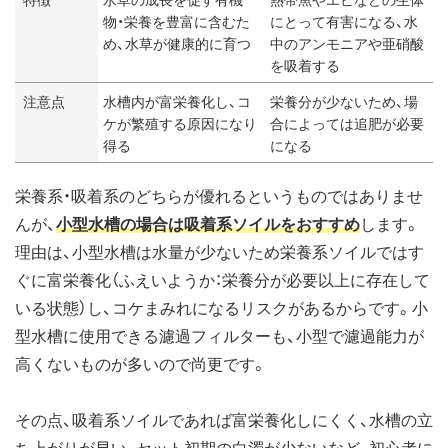
物・栄養を豊富に含むた
にとって有害になる、水
め、水草が健康的に育つ
中のアンモニアや亜硝酸
を吸着する
注意点
水槽内が富栄養化し、コ
栄養分が少ないため、場
ケが繁殖する原因になり
合によっては追肥が必要
得る
になる
栄養系・吸着系のどちらが優れるというものではありませ
んが、
小型水槽の場合は吸着系ソイルをおすすめ
します。
理由は、小型水槽は水量が少ないため栄養系ソイルではす
ぐに富栄養化（ふえいようか：栄養分が必要以上に存在して
いる状態）し、コケまみれになるリスクがあるからです。小
型水槽に使用できる濾過フィルターも、小型で濾過能力が
高くないものが多いので尚更です。
その点、吸着系ソイルであれば富栄養化しにくく、水槽の立