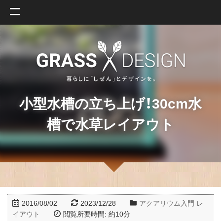
小型水槽の立ち上げ！30cm水
槽で水草レイアウト
2016/08/02
2023/12/28
アクアリウム入門
レ
イアウト
閲覧所要時間: 約
10
分