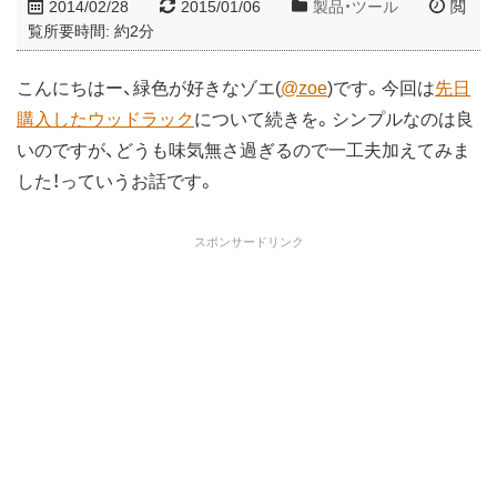
2014/02/28
2015/01/06
製品・ツール
閲
覧所要時間: 約
2
分
こんにちはー、緑色が好きなゾエ(
@zoe
)です。今回は
先日
購入したウッドラック
について続きを。シンプルなのは良
いのですが、どうも味気無さ過ぎるので一工夫加えてみま
した！っていうお話です。
スポンサードリンク