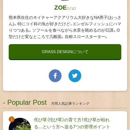
ZOE
（ゾエ）
熊本県在住のネイチャーアクアリウム大好きなNA男子(おっさ
ん)。特にコイ科の魚が好きだけど、エンゼルフィッシュにハマ
りつつある。ソフールを食べながら水景を眺めるのが日課。O
型だけど変なところで几帳面。自称スロースターター。
GRASS DESIGNについて
- Popular Post
月間人気記事ランキング
侘び草（佗び草）の育て方！侘び草が枯れ
る…という方へ送る7つの管理ポイント