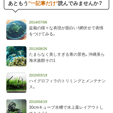
あともう
"一記事だけ"
読んでみませんか？
2014/07/06
盆栽の様々な表現が面白い！網伏せで表情
をつけてみる。
2013/08/26
たまらなく美しすぎる青の景色。沖縄美ら
海水族館その1
2010/03/19
ハイグロフィラのトリミングとメンテナン
ス。
2010/04/19
30cmキューブ水槽で水上葉レイアウトし