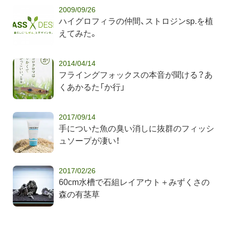
2009/09/26
ハイグロフィラの仲間、ストロジンsp.を植
えてみた。
2014/04/14
フライングフォックスの本音が聞ける？あ
くあかるた「か行」
2017/09/14
手についた魚の臭い消しに抜群のフィッシ
ュソープが凄い！
2017/02/26
60cm水槽で石組レイアウト＋みずくさの
森の有茎草